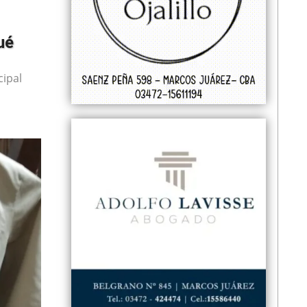
ué
cipal