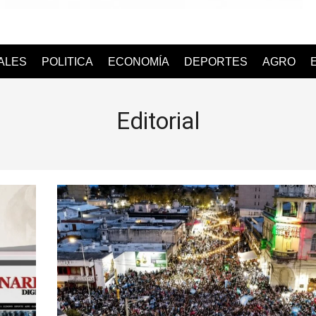
o
IALES
POLITICA
ECONOMÍA
DEPORTES
AGRO
Editorial