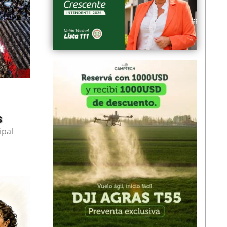
s
ipal