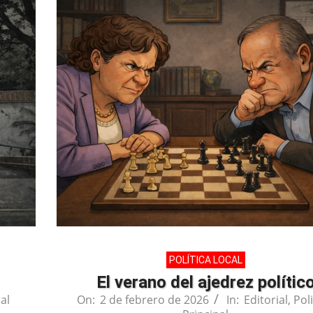
POLÍTICA LOCAL
El verano del ajedrez polític
al
On:
2 de febrero de 2026
In:
Editorial
,
Poli