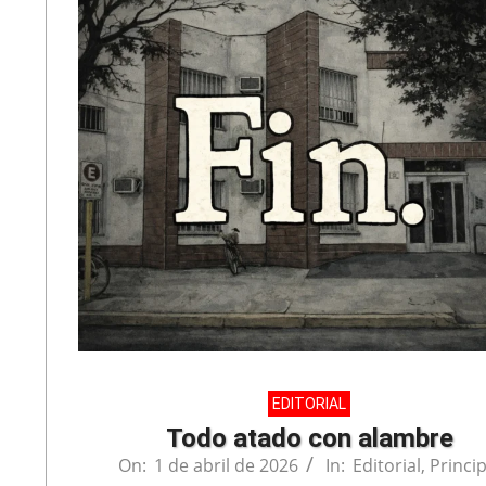
EDITORIAL
Todo atado con alambre
On:
1 de abril de 2026
In:
Editorial
,
Princip