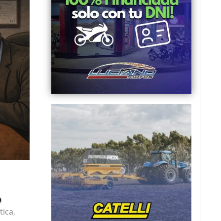
o
tica
,