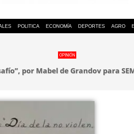
o
IALES
POLITICA
ECONOMÍA
DEPORTES
AGRO
OPINIÓN
safío”, por Mabel de Grandov para S