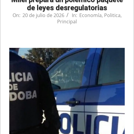
de leyes desregulatorias
On:
20 de julio de 2026
In:
Economía
,
Politica
,
Principal