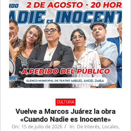
CULTURA
Vuelve a Marcos Juárez la obra
«Cuando Nadie es Inocente»
On:
15 de julio de 2026
In:
De Interés
,
Locales
,