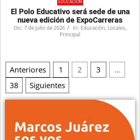
EDUCACIÓN
El Polo Educativo será sede de una
nueva edición de ExpoCarreras
On:
7 de julio de 2026
In:
Educación
,
Locales
,
Principal
Anteriores
1
2
3
…
38
Siguientes