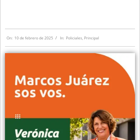
On:
10 de febrero de 2025
In:
Policiales
,
Principal