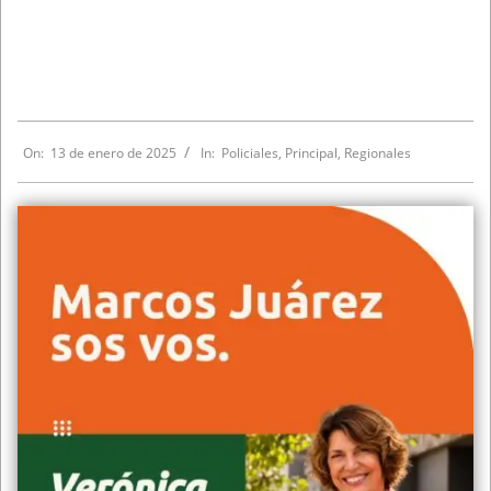
On:
13 de enero de 2025
In:
Policiales
,
Principal
,
Regionales