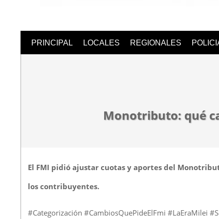
Semanari
PRINCIPAL
LOCALES
REGIONALES
POLIC
Digital
Monotributo: qué ca
El FMI pidió ajustar cuotas y aportes del Monotrib
los contribuyentes.
#Categorización #CambiosQuePideElFmi #LaEraMilei 