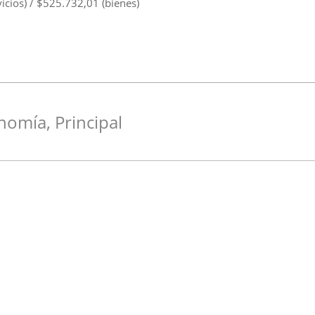
icios) / $525.732,01 (bienes)
nomía
,
Principal