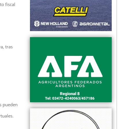
o fiscal
a, tras
Es pueden
rtuales.