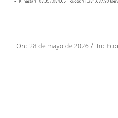
K: hasta $108.357.084,05 | cuota: $1.381.687,90 (serv
On:
28 de mayo de 2026
In:
Eco