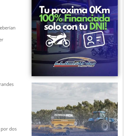
deberían
er
grandes
 por dos