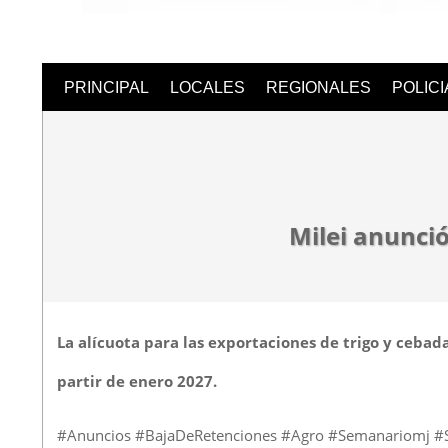
Semanari
PRINCIPAL
LOCALES
REGIONALES
POLIC
Digital
Milei anunció
La alícuota para las exportaciones de trigo y cebada
partir de enero 2027.
#Anuncios #BajaDeRetenciones #Agro #Semanariomj 