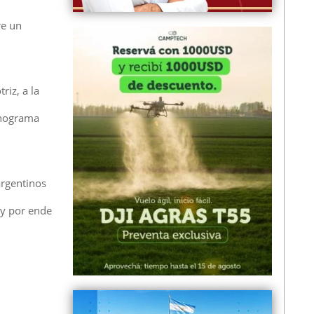
re un
riz, a la
onograma
argentinos
 y por ende