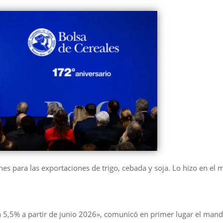
ones para las exportaciones de trigo, cebada y soja. Lo hizo en el 
.
a 5,5% a partir de junio 2026», comunicó en primer lugar el mand