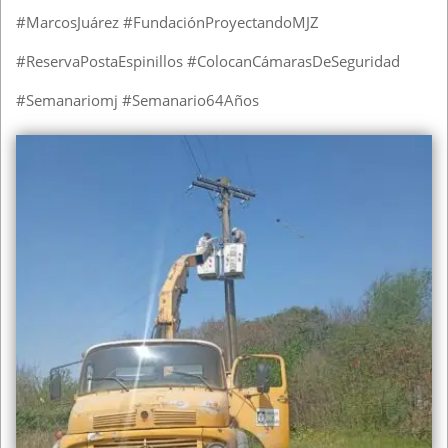
#MarcosJuárez #FundaciónProyectandoMJZ
#ReservaPostaEspinillos #ColocanCámarasDeSeguridad
#Semanariomj #Semanario64Años