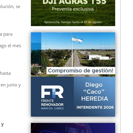
lución, se
a para
pago el mes
 hasta
 en junio y
 y