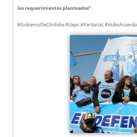
los requerimientos planteados”.
#GobiernoDeCórdoba #Uepc #Paritarias #HuboAcuerdoS