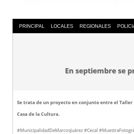
Semanari
PRINCIPAL
LOCALES
REGIONALES
POLIC
Digital
En septiembre se p
Se trata de un proyecto en conjunto entre el Taller
Casa de la Cultura.
#MunicipalidadDeMarcosJuárez #Cecal #MuestraFotogr