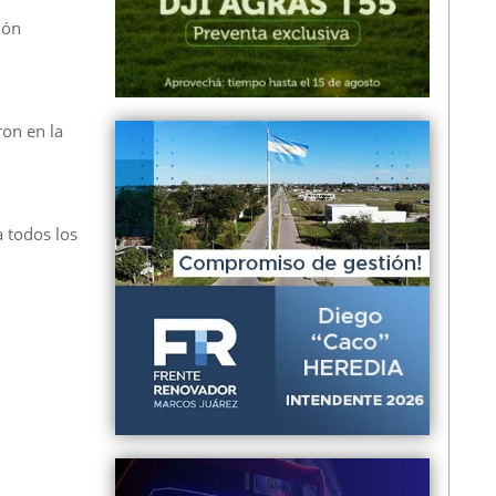
ión
ron en la
 todos los