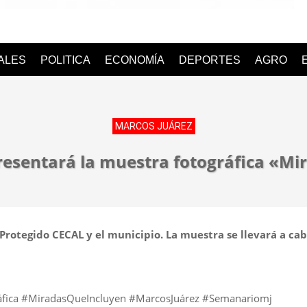
o
IALES
POLITICA
ECONOMÍA
DEPORTES
AGRO
MARCOS JUÁREZ
resentará la muestra fotográfica «Mi
 Protegido CECAL y el municipio. La muestra se llevará a cab
áfica #MiradasQueIncluyen #MarcosJuárez #Semanariomj