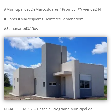
#MunicipalidadDeMarcosJuárez #Promuvi #Vivienda244
#Obras #MarcosJuárez DeInterés Semanariomj
#Semanario63Años
MARCOS JUÁREZ – Desde el Programa Municipal de