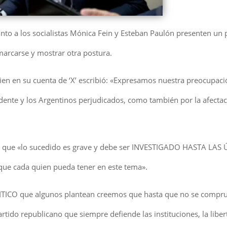
unto a los socialistas Mónica Fein y Esteban Paulón presenten un
smarcarse y mostrar otra postura.
uien en su cuenta de ‘X’ escribió: «Expresamos nuestra preocupaci
idente y los Argentinos perjudicados, como también por la afectac
dicó que «lo sucedido es grave y debe ser INVESTIGADO HASTA LAS
ue cada quien pueda tener en este tema».
POLITICO que algunos plantean creemos que hasta que no se comp
rtido republicano que siempre defiende las instituciones, la liber