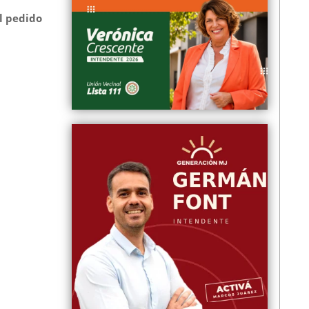
l pedido
i