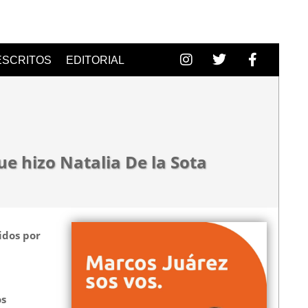
ESCRITOS
EDITORIAL
que hizo Natalia De la Sota
idos por
os