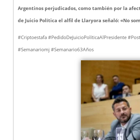
Argentinos perjudicados, como también por la afect
de Juicio Política el alfil de Llaryora señaló: «No s
#Criptoestafa #PedidoDeJuicioPolíticaAlPresidente #Po
#Semanariomj #Semanario63Años