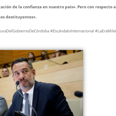
ación de la confianza en nuestro país». Pero con respecto a
omos destituyentes».
sturaDelGobiernoDeCórdoba #EscándaloInternacional #LaEraMile