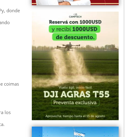
 Py, donde
uando
de coimas
a los
ca.