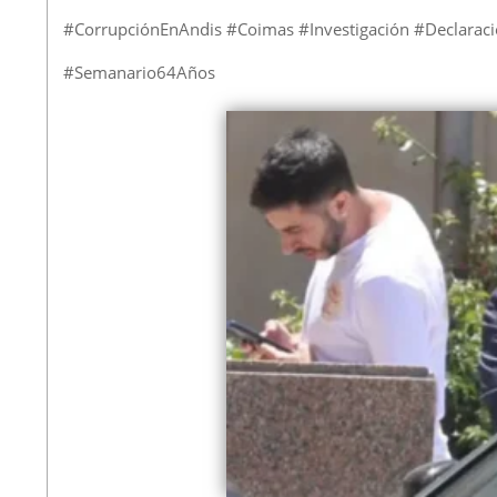
#CorrupciónEnAndis #Coimas #Investigación #Declarac
#Semanario64Años