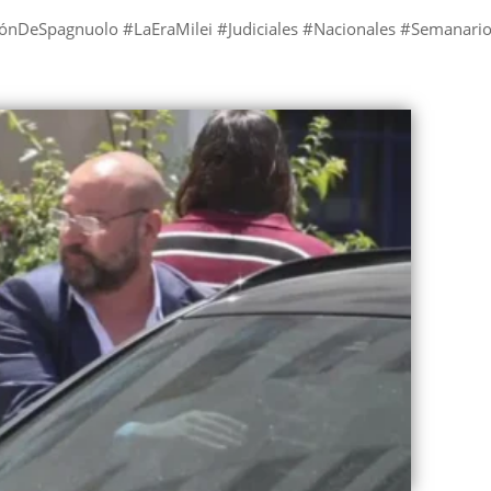
iónDeSpagnuolo #LaEraMilei #Judiciales #Nacionales #Semanari