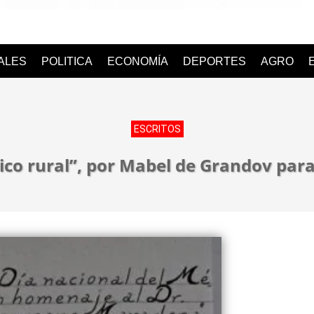
o
IALES
POLITICA
ECONOMÍA
DEPORTES
AGRO
ESCRITOS
dico rural”, por Mabel de Grandov pa