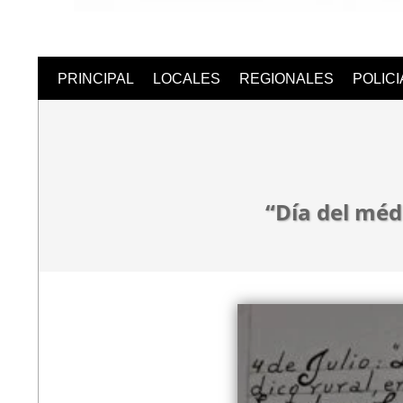
Semanari
PRINCIPAL
LOCALES
REGIONALES
POLIC
Digital
“Día del mé