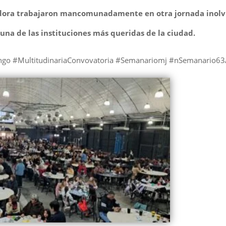
adora trabajaron mancomunadamente en otra jornada inolv
 una de las instituciones más queridas de la ciudad.
ingo #MultitudinariaConvovatoria #Semanariomj #nSemanario6