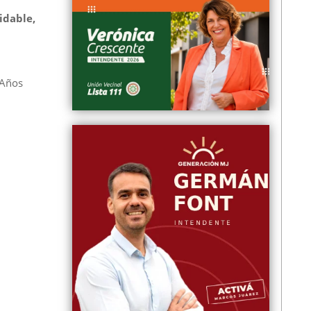
idable,
3Años