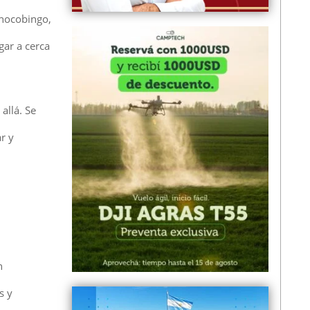
Chocobingo,
gar a cerca
allá. Se
r y
n
s y