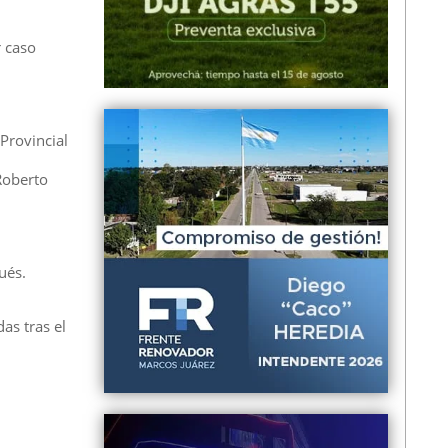
r caso
Provincial
Roberto
ués.
as tras el